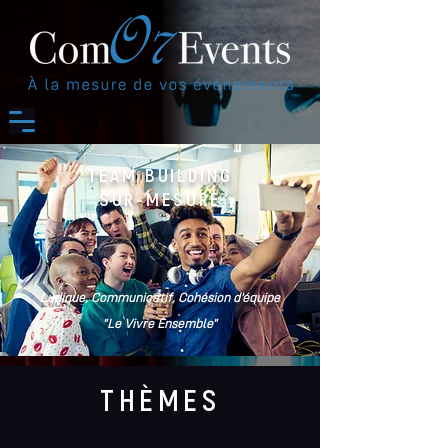
TEAM BUILDING
SUR-MESURE
Ludique, Communicatif, Cohésion d'équipe
"Le Vivre Ensemble"
THÈMES